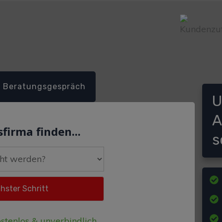
Beratungsgespräch
U
A
firma finden...
s
stenlos & unverbindlich