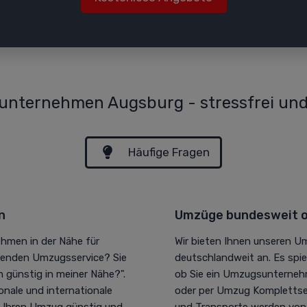
nternehmen Augsburg - stressfrei und
Häufige Fragen
n
Umzüge bundesweit o
hmen in der Nähe für
Wir bieten Ihnen unseren U
senden Umzugsservice? Sie
deutschlandweit an. Es spi
 günstig in meiner Nähe?".
ob Sie ein Umzugsunterneh
onale und internationale
oder per Umzug Komplettse
en Ihren Umzug günstig und
und Transporte werden von un