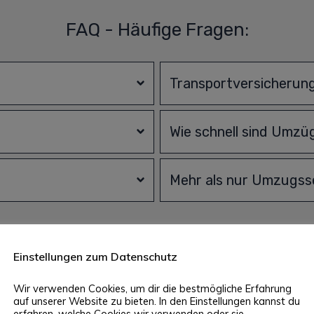
FAQ - Häufige Fragen:
Transportversicherun
Wie schnell sind Umzüg
Mehr als nur Umzugsse
Einstellungen zum Datenschutz
0 % Service: Umzugsunternehmen
Wir verwenden Cookies, um dir die bestmögliche Erfahrung
auf unserer Website zu bieten. In den Einstellungen kannst du
erfahren, welche Cookies wir verwenden oder sie