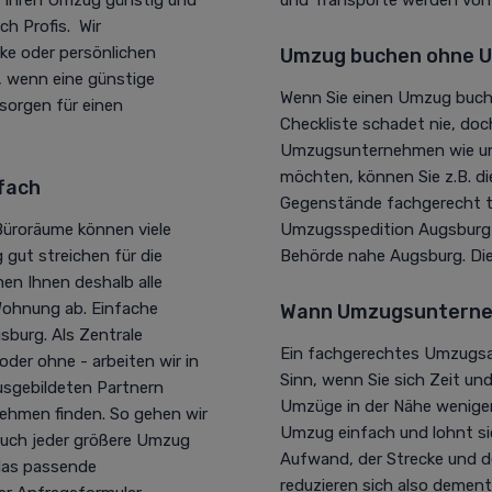
h Profis. Wir
cke oder persönlichen
Umzug buchen ohne U
g, wenn eine günstige
Wenn Sie einen Umzug buche
 sorgen für einen
Checkliste schadet nie, doc
Umzugsunternehmen wie unse
möchten, können Sie z.B. d
fach
Gegenstände fachgerecht t
üroräume können viele
Umzugsspedition Augsburg d
gut streichen für die
Behörde nahe Augsburg. Die
n Ihnen deshalb alle
Wohnung ab. Einfache
Wann Umzugsunterne
burg. Als Zentrale
Ein fachgerechtes Umzugsa
der ohne - arbeiten wir in
Sinn, wenn Sie sich Zeit u
usgebildeten Partnern
Umzüge in der Nähe weniger
ehmen finden. So gehen wir
Umzug einfach und lohnt s
 auch jeder größere Umzug
Aufwand, der Strecke und 
 das passende
reduzieren sich also demen