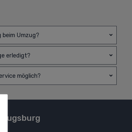
g beim Umzug?
e erledigt?
rvice möglich?
 Augsburg