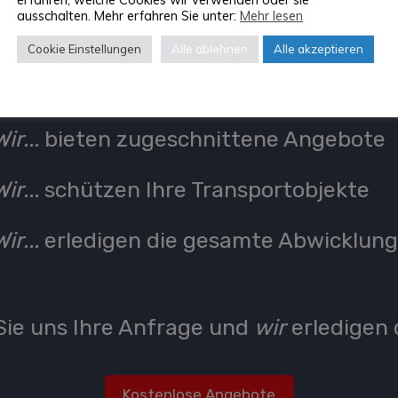
ausschalten. Mehr erfahren Sie unter:
Mehr lesen
Wir...
sind deutschlandweit für Sie da
Cookie Einstellungen
Alle ablehnen
Alle akzeptieren
Wir...
machen alle Umzüge möglich
Wir...
bieten zugeschnittene Angebote
Wir...
schützen Ihre Transportobjekte
Wir...
erledigen die gesamte Abwicklun
ie uns Ihre Anfrage und
wir
erledigen 
Kostenlose Angebote