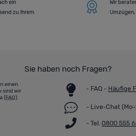
ach ein
Wir berate
end zu Ihrem
Umzügen, 
Sie haben noch Fragen?
en einen
-
FAQ -
Häufige 
 sind wir
a (
FAQ
).
-
Live-Chat
(Mo-
- Tel.
0800 555 6