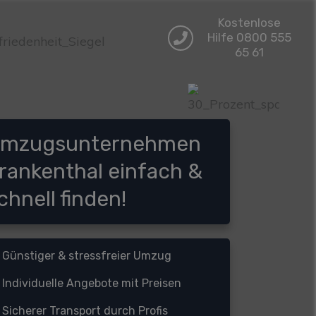
Kostenlose
Hilfe 0800 555
65 61
mzugsunternehmen
rankenthal einfach &
chnell finden!
Günstiger & stressfreier Umzug
Individuelle Angebote mit Preisen
S
icherer Transport durch Profis