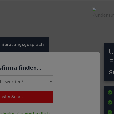
Beratungsgespräch
U
F
firma finden...
s
stenlos & unverbindlich