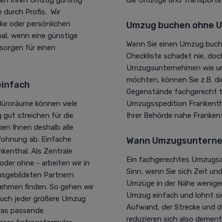
durch Profis. Wir
cke oder persönlichen
Umzug buchen ohne U
hal, wenn eine günstige
Wenn Sie einen Umzug buche
 sorgen für einen
Checkliste schadet nie, doc
Umzugsunternehmen wie unse
möchten, können Sie z.B. d
einfach
Gegenstände fachgerecht t
üroräume können viele
Umzugsspedition Frankentha
gut streichen für die
Ihrer Behörde nahe Frankent
n Ihnen deshalb alle
Wohnung ab. Einfache
Wann Umzugsunterne
enthal. Als Zentrale
Ein fachgerechtes Umzugsa
der ohne - arbeiten wir in
Sinn, wenn Sie sich Zeit u
usgebildeten Partnern
Umzüge in der Nähe weniger
ehmen finden. So gehen wir
Umzug einfach und lohnt s
 auch jeder größere Umzug
Aufwand, der Strecke und 
 das passende
reduzieren sich also demen