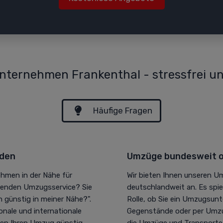
ternehmen Frankenthal - stressfrei un
Häufige Fragen
nden
Umzüge bundesweit o
hmen in der Nähe für
Wir bieten Ihnen unseren U
senden Umzugsservice? Sie
deutschlandweit an. Es spi
 günstig in meiner Nähe?".
Rolle, ob Sie ein Umzugsun
onale und internationale
Gegenstände oder per Umzu
igen Ihren Umzug günstig
die Umzüge und Transporte w