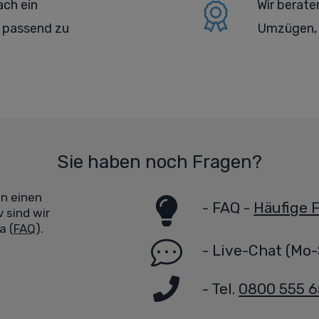
ach ein
Wir berate
 passend zu
Umzügen, 
Sie haben noch Fragen?
en einen
-
FAQ -
Häufige 
 sind wir
a (
FAQ
).
-
Live-Chat
(Mo-
- Tel.
0800 555 6