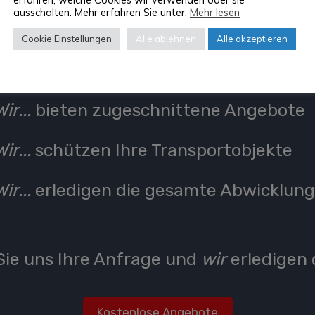
ausschalten. Mehr erfahren Sie unter:
Mehr lesen
Wir...
sind deutschlandweit für Sie da
Cookie Einstellungen
Alle ablehnen
Alle akzeptieren
Wir...
machen alle Umzüge möglich
Wir...
bieten zugeschnittene Angebote
Wir...
schützen Ihre Transportobjekte
Wir...
erledigen die gesamte Abwicklun
ie uns Ihre Anfrage und
wir
erledigen 
Kostenlose Angebote