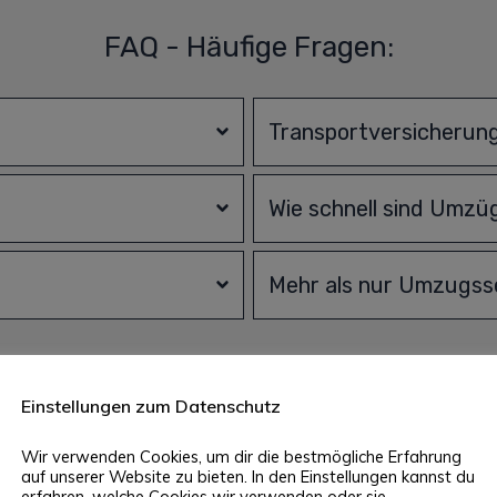
FAQ - Häufige Fragen:
Transportversicherun
Wie schnell sind Umzüg
Mehr als nur Umzugsse
Einstellungen zum Datenschutz
% Service: Umzugsunternehmen 
Wir verwenden Cookies, um dir die bestmögliche Erfahrung
auf unserer Website zu bieten. In den Einstellungen kannst du
erfahren, welche Cookies wir verwenden oder sie