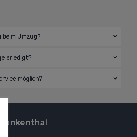
g beim Umzug?
e erledigt?
rvice möglich?
Frankenthal