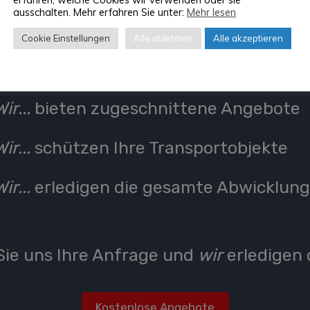
ausschalten. Mehr erfahren Sie unter:
Mehr lesen
Wir...
sind deutschlandweit für Sie da
Cookie Einstellungen
Alle ablehnen
Alle akzeptieren
Wir...
machen alle Umzüge möglich
Wir...
bieten zugeschnittene Angebote
Wir...
schützen Ihre Transportobjekte
Wir...
erledigen die gesamte Abwicklun
ie uns Ihre Anfrage und
wir
erledigen 
Kostenlose Angebote