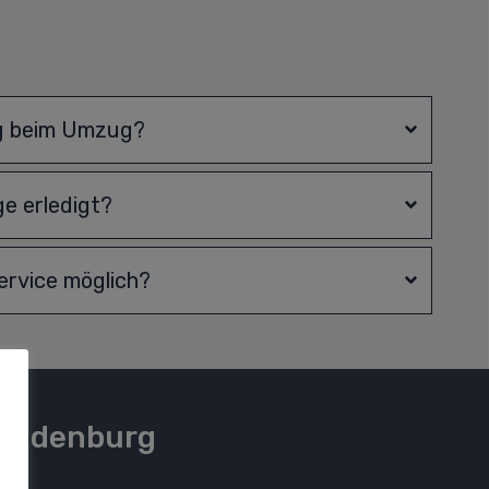
g beim Umzug?
e erledigt?
rvice möglich?
 Oldenburg