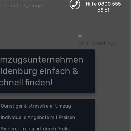
Hilfe 0800 555
65 61
mzugsunternehmen
ldenburg einfach &
chnell finden!
Günstiger & stressfreier Umzug
Individuelle Angebote mit Preisen
S
icherer Transport durch Profis