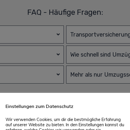
FAQ - Häufige Fragen:
Transportversicherun
Wie schnell sind Umzüg
Mehr als nur Umzugsse
Einstellungen zum Datenschutz
 % Service: Umzugsunternehmen
Wir verwenden Cookies, um dir die bestmögliche Erfahrung
auf unserer Website zu bieten. In den Einstellungen kannst du
erfahren, welche Cookies wir verwenden oder sie