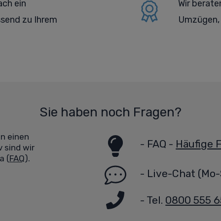
ach ein
Wir berate
send zu Ihrem
Umzügen, 
Sie haben noch Fragen?
en einen
-
FAQ -
Häufige 
 sind wir
a (
FAQ
).
-
Live-Chat
(Mo-
- Tel.
0800 555 6