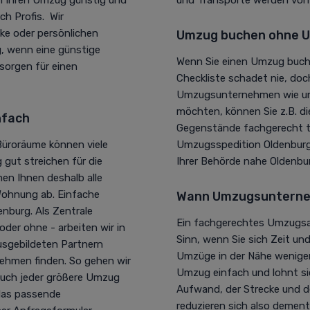
h Profis. Wir
cke oder persönlichen
Umzug buchen ohne U
g, wenn eine günstige
Wenn Sie einen Umzug buche
 sorgen für einen
Checkliste schadet nie, doc
Umzugsunternehmen wie unse
möchten, können Sie z.B. d
nfach
Gegenstände fachgerecht t
üroräume können viele
Umzugsspedition Oldenburg 
gut streichen für die
Ihrer Behörde nahe Oldenbur
n Ihnen deshalb alle
Wohnung ab. Einfache
Wann Umzugsunterne
nburg. Als Zentrale
Ein fachgerechtes Umzugsa
der ohne - arbeiten wir in
Sinn, wenn Sie sich Zeit u
usgebildeten Partnern
Umzüge in der Nähe weniger
ehmen finden. So gehen wir
Umzug einfach und lohnt s
 auch jeder größere Umzug
Aufwand, der Strecke und 
 das passende
reduzieren sich also demen