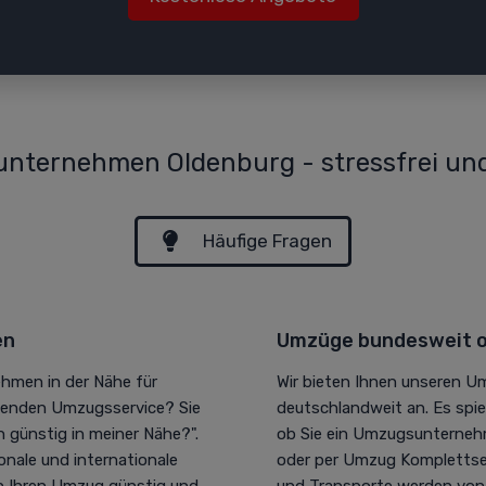
nternehmen Oldenburg - stressfrei und
Häufige Fragen
en
Umzüge bundesweit o
hmen in der Nähe für
Wir bieten Ihnen unseren U
senden Umzugsservice? Sie
deutschlandweit an. Es spi
 günstig in meiner Nähe?".
ob Sie ein Umzugsunterneh
onale und internationale
oder per Umzug Komplettse
gen Ihren Umzug günstig und
und Transporte werden von un