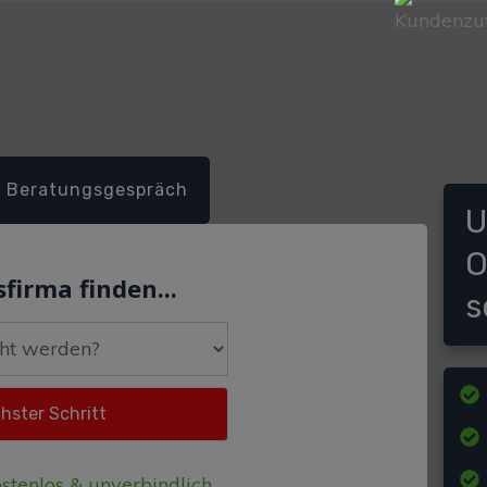
Beratungsgespräch
U
O
firma finden...
s
stenlos & unverbindlich