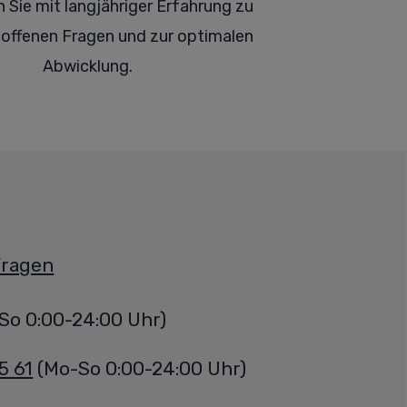
für jeden Umzug!
n Sie mit langjähriger Erfahrung zu
offenen Fragen und zur optimalen
Abwicklung.
Beratung von Profis
Schneller Transport
Top-Angebote
Gratis-Angebote
Fragen
Gratis-Beratung
So 0:00-24:00 Uhr)
5 61
(Mo-So 0:00-24:00 Uhr)